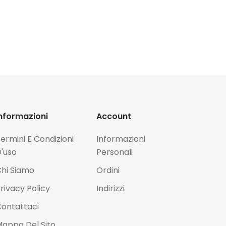
nformazioni
Account
ermini E Condizioni
Informazioni
'uso
Personali
hi Siamo
Ordini
rivacy Policy
Indirizzi
ontattaci
appa Del Sito