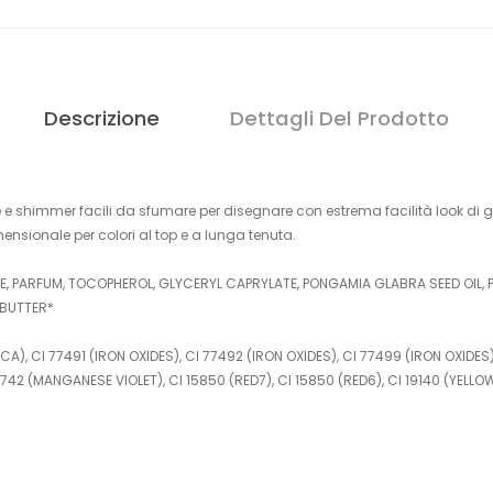
Descrizione
Dettagli Del Prodotto
e e shimmer facili da sfumare per disegnare con estrema facilità look di 
nsionale per colori al top e a lunga tenuta.
E, PARFUM, TOCOPHEROL, GLYCERYL CAPRYLATE, PONGAMIA GLABRA SEED OIL, 
 BUTTER*
CA), CI 77491 (IRON OXIDES), CI 77492 (IRON OXIDES), CI 77499 (IRON OXIDES
2 (MANGANESE VIOLET), CI 15850 (RED7), CI 15850 (RED6), CI 19140 (YELLOW 