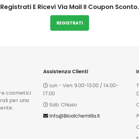
Registrati E Ricevi Via Mail Il Coupon Sconto.
REGISTRATI
Assistenza Clienti
I
Lun - Ven: 9.00-13.00 / 14.00-
T
ffre cosmetici
17.00
D
rali per una
Sab: Chiuso
C
iente.
Info@bioalchemilla.it
P
C
M