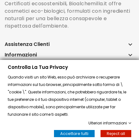
Certificati ecosostenibili, Bioalchemilla.it offre
cosmetici eco-biologici, formulati con ingredienti
naturali per una bellezza consapevole e
rispettosa dell'ambiente.
Assistenza Clienti
keyboard_arrow_down
Informazioni
keyboard_arrow_down
Account
keyboard_arrow_down
Controlla La Tua Privacy
Quando visiti un sito Web, esso può archiviare o recuperare
Controlla la tua privacy
informazioni sul tuo browser, principalmente sotto forma di \
"cookie \". Queste informazioni, che potrebbero riguardare te, le
tue preferenze o il tuo dispositivo internet (computer, tablet o
dispositivo mobile), sono principalmente utilizzate per far
© 2024 Bioalchemilla.it Bio Shop online | P.IVA
funzionare il sito come ti aspetti.
03119540734
Ulteriori informazioni
Think, develop, enjoy | Dotcom WA
Accettare tutti
Reject all