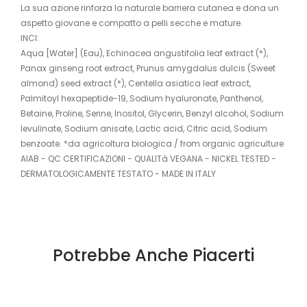
La sua azione rinforza la naturale barriera cutanea e dona un
aspetto giovane e compatto a pelli secche e mature.
INCI:
Aqua [Water] (Eau), Echinacea angustifolia leaf extract (*),
Panax ginseng root extract, Prunus amygdalus dulcis (Sweet
almond) seed extract (*), Centella asiatica leaf extract,
Palmitoyl hexapeptide-19, Sodium hyaluronate, Panthenol,
Betaine, Proline, Serine, Inositol, Glycerin, Benzyl alcohol, Sodium
levulinate, Sodium anisate, Lactic acid, Citric acid, Sodium
benzoate. *da agricoltura biologica / from organic agriculture
AIAB - QC CERTIFICAZIONI - QUALITà VEGANA - NICKEL TESTED -
DERMATOLOGICAMENTE TESTATO - MADE IN ITALY
Potrebbe Anche Piacerti