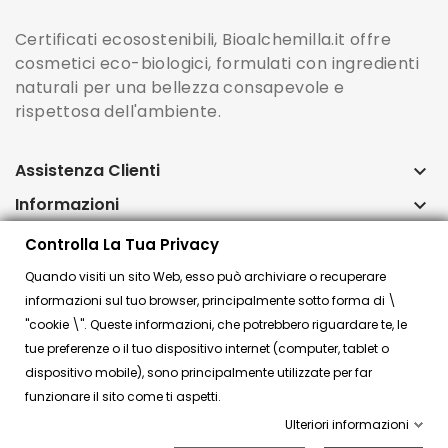
Certificati ecosostenibili, Bioalchemilla.it offre
cosmetici eco-biologici, formulati con ingredienti
naturali per una bellezza consapevole e
rispettosa dell'ambiente.
Assistenza Clienti
keyboard_arrow_down
Informazioni
keyboard_arrow_down
Account
keyboard_arrow_down
Controlla La Tua Privacy
Quando visiti un sito Web, esso può archiviare o recuperare
Controlla la tua privacy
informazioni sul tuo browser, principalmente sotto forma di \
"cookie \". Queste informazioni, che potrebbero riguardare te, le
tue preferenze o il tuo dispositivo internet (computer, tablet o
dispositivo mobile), sono principalmente utilizzate per far
© 2024 Bioalchemilla.it Bio Shop online | P.IVA
funzionare il sito come ti aspetti.
03119540734
Ulteriori informazioni
Think, develop, enjoy | Dotcom WA