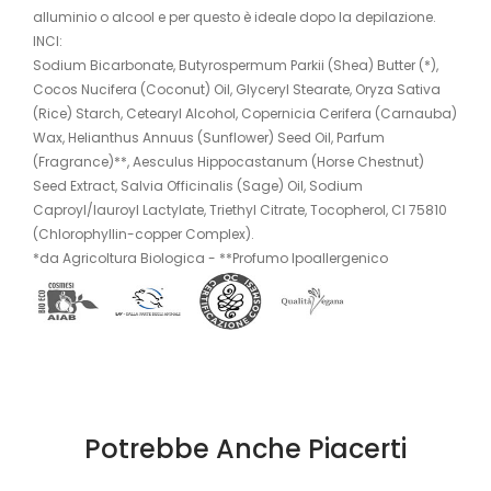
alluminio o alcool e per questo è ideale dopo la depilazione.
INCI:
Sodium Bicarbonate, Butyrospermum Parkii (Shea) Butter (*),
Cocos Nucifera (Coconut) Oil, Glyceryl Stearate, Oryza Sativa
(Rice) Starch, Cetearyl Alcohol, Copernicia Cerifera (Carnauba)
Wax, Helianthus Annuus (Sunflower) Seed Oil, Parfum
(Fragrance)**, Aesculus Hippocastanum (Horse Chestnut)
Seed Extract, Salvia Officinalis (Sage) Oil, Sodium
Caproyl/lauroyl Lactylate, Triethyl Citrate, Tocopherol, CI 75810
(Chlorophyllin-copper Complex).
*da Agricoltura Biologica - **Profumo Ipoallergenico
Potrebbe Anche Piacerti