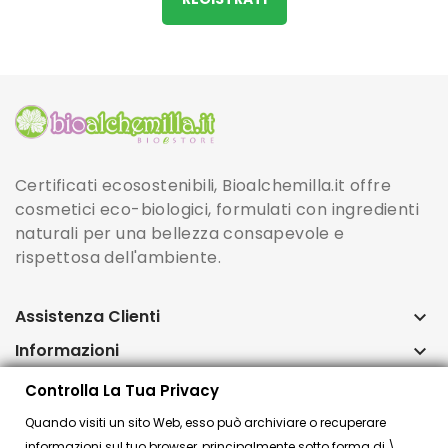
Certificati ecosostenibili, Bioalchemilla.it offre
cosmetici eco-biologici, formulati con ingredienti
naturali per una bellezza consapevole e
rispettosa dell'ambiente.
Assistenza Clienti
keyboard_arrow_down
Informazioni
keyboard_arrow_down
Account
keyboard_arrow_down
Controlla La Tua Privacy
Quando visiti un sito Web, esso può archiviare o recuperare
Controlla la tua privacy
informazioni sul tuo browser, principalmente sotto forma di \