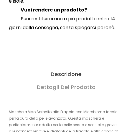
e isole.
Vuoi rendere un prodotto?
Puoi restituirci uno o più prodotti entro 14
giorni dalla consegna, senza spiegarci perchè.
Descrizione
Dettagli Del Prodotto
Maschera Viso Sorbetto alla Fragola con Microbioma ideale
per la cura della pelle avanzata. Questa maschera è
particolarmente adatta per la pelle secca e sensibile, grazie
alle proprietà lenitive e idratanti della fragola e alla capacità