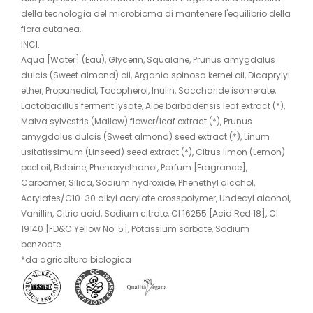
della tecnologia del microbioma di mantenere l'equilibrio della
flora cutanea.
INCI:
Aqua [Water] (Eau), Glycerin, Squalane, Prunus amygdalus
dulcis (Sweet almond) oil, Argania spinosa kernel oil, Dicaprylyl
ether, Propanediol, Tocopherol, Inulin, Saccharide isomerate,
Lactobacillus ferment lysate, Aloe barbadensis leaf extract (*),
Malva sylvestris (Mallow) flower/leaf extract (*), Prunus
amygdalus dulcis (Sweet almond) seed extract (*), Linum
usitatissimum (Linseed) seed extract (*), Citrus limon (Lemon)
peel oil, Betaine, Phenoxyethanol, Parfum [Fragrance],
Carbomer, Silica, Sodium hydroxide, Phenethyl alcohol,
Acrylates/C10-30 alkyl acrylate crosspolymer, Undecyl alcohol,
Vanillin, Citric acid, Sodium citrate, CI 16255 [Acid Red 18], CI
19140 [FD&C Yellow No. 5], Potassium sorbate, Sodium
benzoate.
*da agricoltura biologica