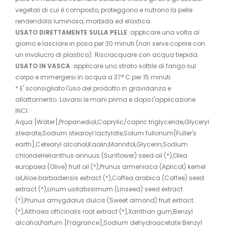
vegetali di cui è composto, proteggono e nutrono la pelle
rendendola luminosa, morbida ed elastica.
USATO DIRETTAMENTE SULLA PELLE
: applicare una volta al
giorno e lasciare in posa per 30 minuti (non serve coprire con
un involucro di plastica). Risciacquare con acqua tiepida.
USATO IN VASCA
: applicare uno strato sottile di fango sul
corpo e immergersi in acqua a 37° C per 15 minuti.
* E' sconsigliato l'uso del prodotto in gravidanza e
allattamento. Lavarsi le mani prima e dopo l'applicazione.
INCI:
Aqua [Water],Propanediol,Caprylic/capric triglyceride,Glyceryl
stearate,Sodium stearoyl lactylate,Solum fullonum[Fuller's
earth],Cetearyl alcohol,Kaolin,Mannitol,Glycerin,Sodium
chlorideHelianthus annuus (Sunflower) seed oil (*),Olea
europaea (Olive) fruit oil (*),Prunus armeniaca (Apricot) kernel
oil,Aloe barbadensis extract (*),Coffea arabica (Coffee) seed
extract (*),Linum usitatissimum (Linseed) seed extract
(*),Prunus amygdalus dulcis (Sweet almond) fruit extract
(*),Althaea officinalis root extract (*),Xanthan gum,Benzyl
alcohol,Parfum [Fragrance],Sodium dehydroacetate Benzyl