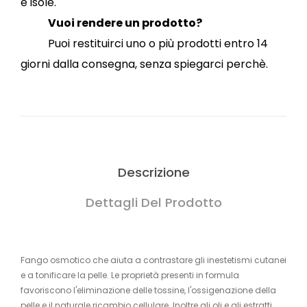
e isole.
Vuoi rendere un prodotto?
Puoi restituirci uno o più prodotti entro 14
giorni dalla consegna, senza spiegarci perchè.
Descrizione
Dettagli Del Prodotto
Fango osmotico che aiuta a contrastare gli inestetismi cutanei
e a tonificare la pelle. Le proprietà presenti in formula
favoriscono l'eliminazione delle tossine, l'ossigenazione della
pelle e il naturale ricambio cellulare. Inoltre gli oli e gli estratti