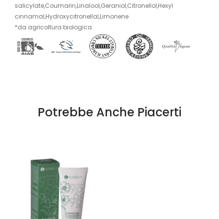
salicylate,Coumarin,Linalool,Geraniol,Citronellol,Hexyl
cinnamal,Hydroxycitronellal,Limonene
*da agricoltura biologica
Potrebbe Anche Piacerti